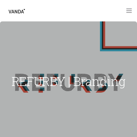
HOME
PROGETTI
ITALIANO
IL TEAM DI VANDA
PRESS
REFURBY | Branding
CONTATTACI
BLOG